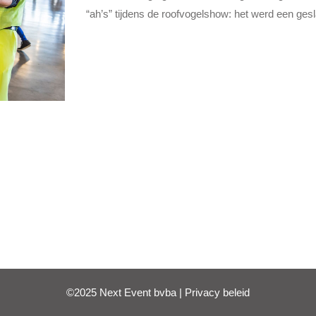
“ah’s” tijdens de roofvogelshow: het werd een ges
©2025 Next Event bvba |
Privacy beleid