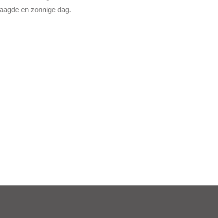
laagde en zonnige dag.
Dell EMC – Kerstevents