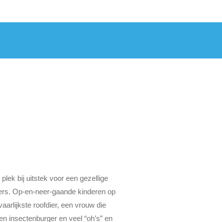
ek bij uitstek voor een gezellige
lers. Op-en-neer-gaande kinderen op
aarlijkste roofdier, een vrouw die
en insectenburger en veel “oh’s” en