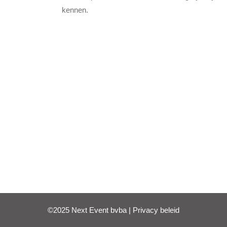
kennen.
©2025 Next Event bvba |
Privacy beleid